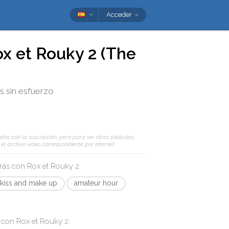
Acceder
x et Rouky 2 (The
és sin esfuerzo
tos con la suscripción, pero para ver otras películas,
l archivo vídeo correspondiente por internet.
arás con
Rox et Rouky 2
:
kiss and make up
amateur hour
s con
Rox et Rouky 2
: