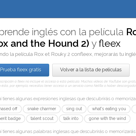
prende inglés con la película
Ro
ox and the Hound 2)
y
fleex
ndo la película
Rox et Rouky 2
con
fleex
, mejorarás tu ingl
Prueba fleex gratis
Volver a la lista de películas
scripción a fleex no incluye el acceso a esta película. Muchos vídeos de YouTube son gratui
ésta, por ejemplo, necesitas tener acceso a un servicio como Netflix o haber descargado e
í tienes algunas expresiones inglesas que descubrirás o memoriz
hased off
snake charmer
sing out
what's eating you
erit badge
talent scout
talk into
gone with the wind
í tienes algunas palabras inglesas que descubrirás o memorizará