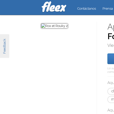
Contáctanos
Prensa
A
F
Feedback
Vie
La su
como 
Aqu
c
m
Aqu