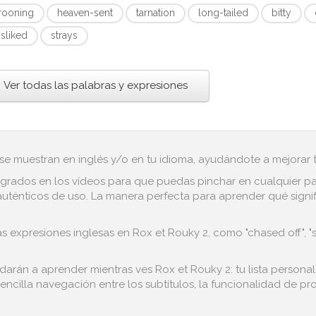
rooning
heaven-sent
tarnation
long-tailed
bitty
isliked
strays
Ver todas las palabras y expresiones
 se muestran en inglés y/o en tu idioma, ayudándote a mejorar tu
grados en los vídeos para que puedas pinchar en cualquier pala
uténticos de uso. La manera perfecta para aprender qué signifi
s expresiones inglesas en Rox et Rouky 2, como "chased off", "s
udarán a aprender mientras ves Rox et Rouky 2: tu lista persona
encilla navegación entre los subtítulos, la funcionalidad de pro