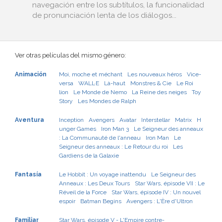
navegación entre los subtítulos, la funcionalidad
de pronunciación lenta de los diálogos...
Ver otras películas del mismo género:
Animación
Moi, moche et méchant
Les nouveaux héros
Vice-
versa
WALL·E
Là-haut
Monstres & Cie
Le Roi
lion
Le Monde de Nemo
La Reine des neiges
Toy
Story
Les Mondes de Ralph
Aventura
Inception
Avengers
Avatar
Interstellar
Matrix
H
unger Games
Iron Man 3
Le Seigneur des anneaux
: La Communauté de l'anneau
Iron Man
Le
Seigneur des anneaux : Le Retour du roi
Les
Gardiens de la Galaxie
Fantasía
Le Hobbit : Un voyage inattendu
Le Seigneur des
Anneaux : Les Deux Tours
Star Wars, épisode VII : Le
Réveil de la Force
Star Wars, épisode IV : Un nouvel
espoir
Batman Begins
Avengers : L'Ère d'Ultron
Familiar
Star Wars, épisode V - L'Empire contre-