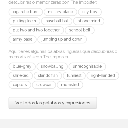
descubrirás o memorizarás con
The Imposter
:
cigarette burn
military plane
city boy
pulling teeth
baseball bat
of one mind
put two and two together
school bell
army base
jumping up and down
Aquí tienes algunas palabras inglesas que descubrirás o
memorizarás con
The Imposter
:
blue-grey
snowballing
unrecognisable
shrieked
standoffish
funniest
right-handed
captors
crowbar
molested
Ver todas las palabras y expresiones