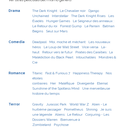
Drama
The Dark Knight : Le Chevalier noir
Django
Unchained
Interstellar
The Dark Knight Rises
Les
Évadés
Hunger Games
Le Seigneur des anneaux :
Le Retour du roi
Forrest Gump
Le Parrain
Batman
Begins
Seul sur Mars
Comedia
Deadpool
Moi, moche et méchant
Les nouveaux
héros
Le Loup de Wall Street
Vice-versa
Là-
haut
Retour vers le futur
Pirates des Caraïbes : La
Malédiction du Black Pearl
Intouchables
Monstres &
Cie
Romance
Titanic
Fast & Furious 7
Happiness Therapy
Nos
étoiles
contraires
Her
Maléfique
Divergente
Eternal
Sunshine of the Spotless Mind
Une merveilleuse
histoire du temps
Terror
Gravity
Jurassic Park
World War Z
Alien - Le
huitième passager
Prometheus
Shining
Je suis
une légende
Aliens : Le Retour
Conjuring - Les
Dossiers Warren
Bienvenue à
Zombieland
Psychose