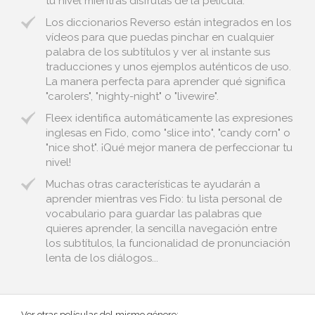
tu nivel mientras disfrutas de la película.
Los diccionarios Reverso están integrados en los
vídeos para que puedas pinchar en cualquier
palabra de los subtítulos y ver al instante sus
traducciones y unos ejemplos auténticos de uso.
La manera perfecta para aprender qué significa
"carolers", "nighty-night" o "livewire".
Fleex identifica automáticamente las expresiones
inglesas en Fido, como "slice into", "candy corn" o
"nice shot". ¡Qué mejor manera de perfeccionar tu
nivel!
Muchas otras características te ayudarán a
aprender mientras ves Fido: tu lista personal de
vocabulario para guardar las palabras que
quieres aprender, la sencilla navegación entre
los subtítulos, la funcionalidad de pronunciación
lenta de los diálogos...
Ver otras películas del mismo género: