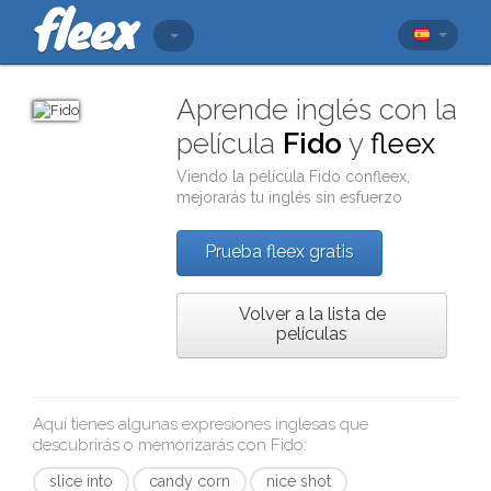
Aprende inglés con la
película
Fido
y
fleex
Viendo la película
Fido
con
fleex
,
mejorarás tu inglés sin esfuerzo
Prueba fleex gratis
Volver a la lista de
películas
Aquí tienes algunas expresiones inglesas que
descubrirás o memorizarás con
Fido
:
slice into
candy corn
nice shot