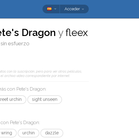
Acceder
te's Dragon
y
fleex
 sin esfuerzo
tos con la suscripción, pero para ver otras películas,
l archivo vídeo correspondiente por internet.
arás con
Pete's Dragon
:
treet urchin
sight unseen
s con
Pete's Dragon
:
wring
urchin
dazzle