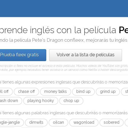
prende inglés con la película
Pe
ndo la película
Pete's Dragon
con
fleex
, mejorarás tu inglés
Prueba fleex gratis
Volver a la lista de películas
scripción a fleex no incluye el acceso a esta película. Muchos vídeos de YouTube son gratui
ésta, por ejemplo, necesitas tener acceso a un servicio como Netflix o haber descargado e
í tienes algunas expresiones inglesas que descubrirás o memoriz
ll off
chase off
money talks
bind up
grind up
s
ash down
playing hooky
chop up
í tienes algunas palabras inglesas que descubrirás o memorizará
ingle-jangle
dimwits
oilcan
wagonload
sobered