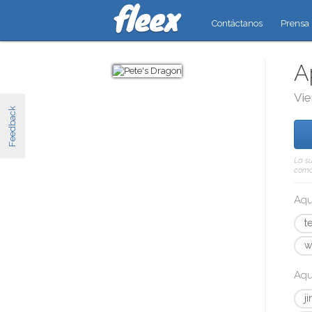
Contáctanos
Prensa
A
Vie
Feedback
La su
como 
Aqu
te
w
Aqu
j