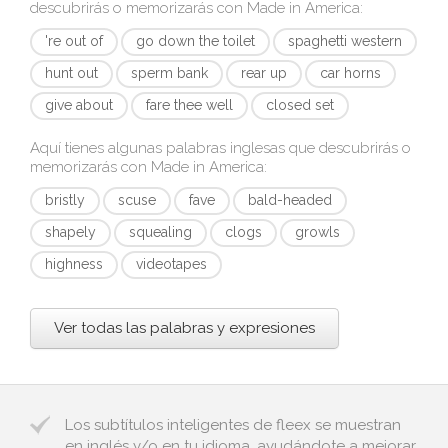
descubrirás o memorizarás con
Made in America
:
're out of
go down the toilet
spaghetti western
hunt out
sperm bank
rear up
car horns
give about
fare thee well
closed set
Aquí tienes algunas palabras inglesas que descubrirás o
memorizarás con
Made in America
:
bristly
scuse
fave
bald-headed
shapely
squealing
clogs
growls
highness
videotapes
Ver todas las palabras y expresiones
Los subtítulos inteligentes de fleex se muestran
en inglés y/o en tu idioma, ayudándote a mejorar