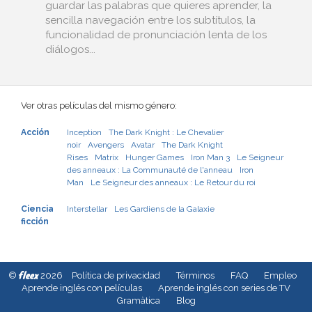
guardar las palabras que quieres aprender, la
sencilla navegación entre los subtítulos, la
funcionalidad de pronunciación lenta de los
diálogos...
Ver otras películas del mismo género:
Acción
Inception
The Dark Knight : Le Chevalier
noir
Avengers
Avatar
The Dark Knight
Rises
Matrix
Hunger Games
Iron Man 3
Le Seigneur
des anneaux : La Communauté de l'anneau
Iron
Man
Le Seigneur des anneaux : Le Retour du roi
Ciencia
Interstellar
Les Gardiens de la Galaxie
ficción
fleex
©
2026
Política de privacidad
Términos
FAQ
Empleo
Aprende inglés con películas
Aprende inglés con series de TV
Gramàtica
Blog