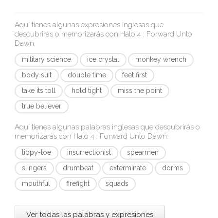
Aquí tienes algunas expresiones inglesas que
descubrirás o memorizarás con
Halo 4 : Forward Unto
Dawn
:
military science
ice crystal
monkey wrench
body suit
double time
feet first
take its toll
hold tight
miss the point
true believer
Aquí tienes algunas palabras inglesas que descubrirás o
memorizarás con
Halo 4 : Forward Unto Dawn
:
tippy-toe
insurrectionist
spearmen
slingers
drumbeat
exterminate
dorms
mouthful
firefight
squads
Ver todas las palabras y expresiones