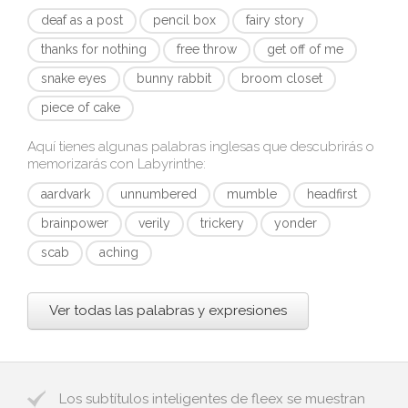
deaf as a post
pencil box
fairy story
thanks for nothing
free throw
get off of me
snake eyes
bunny rabbit
broom closet
piece of cake
Aquí tienes algunas palabras inglesas que descubrirás o
memorizarás con
Labyrinthe
:
aardvark
unnumbered
mumble
headfirst
brainpower
verily
trickery
yonder
scab
aching
Ver todas las palabras y expresiones
Los subtítulos inteligentes de fleex se muestran