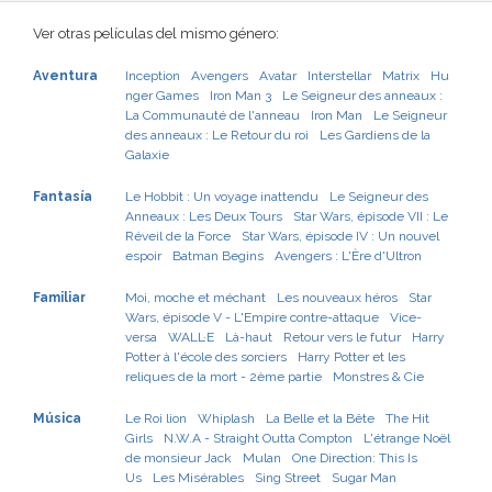
Ver otras películas del mismo género:
Aventura
Inception
Avengers
Avatar
Interstellar
Matrix
Hu
nger Games
Iron Man 3
Le Seigneur des anneaux :
La Communauté de l'anneau
Iron Man
Le Seigneur
des anneaux : Le Retour du roi
Les Gardiens de la
Galaxie
Fantasía
Le Hobbit : Un voyage inattendu
Le Seigneur des
Anneaux : Les Deux Tours
Star Wars, épisode VII : Le
Réveil de la Force
Star Wars, épisode IV : Un nouvel
espoir
Batman Begins
Avengers : L'Ère d'Ultron
Familiar
Moi, moche et méchant
Les nouveaux héros
Star
Wars, épisode V - L'Empire contre-attaque
Vice-
versa
WALL·E
Là-haut
Retour vers le futur
Harry
Potter à l'école des sorciers
Harry Potter et les
reliques de la mort - 2ème partie
Monstres & Cie
Música
Le Roi lion
Whiplash
La Belle et la Bête
The Hit
Girls
N.W.A - Straight Outta Compton
L'étrange Noël
de monsieur Jack
Mulan
One Direction: This Is
Us
Les Misérables
Sing Street
Sugar Man