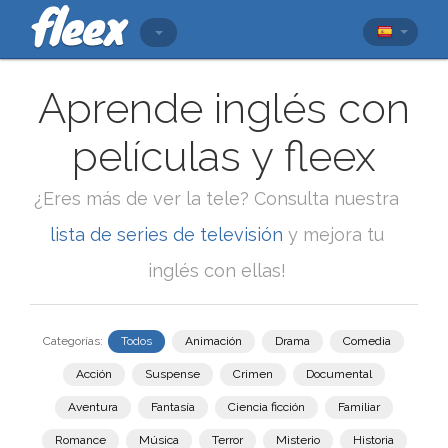
Aprende inglés con
películas y fleex
¿Eres más de ver la tele? Consulta nuestra
lista de series de televisión
y mejora tu
inglés con ellas!
Categorías:
Todos
Animación
Drama
Comedia
Acción
Suspense
Crimen
Documental
Aventura
Fantasía
Ciencia ficción
Familiar
Romance
Música
Terror
Misterio
Historia