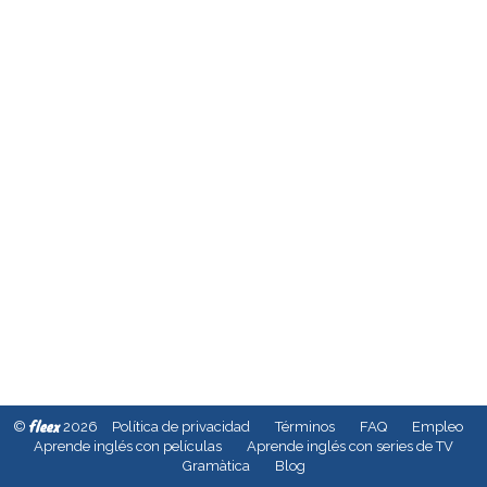
fleex
©
2026
Política de privacidad
Términos
FAQ
Empleo
Aprende inglés con películas
Aprende inglés con series de TV
Gramàtica
Blog