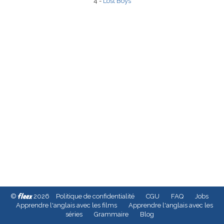
4 -
Lost Boys
fleex
©
2026
Politique de confidentialité
CGU
FAQ
Jobs
Apprendre l'anglais avec les films
Apprendre l'anglais avec les
séries
Grammaire
Blog