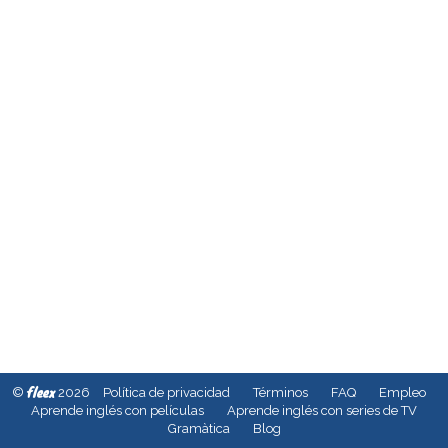
fleex
©
2026
Política de privacidad
Términos
FAQ
Empleo
Aprende inglés con películas
Aprende inglés con series de TV
Gramàtica
Blog