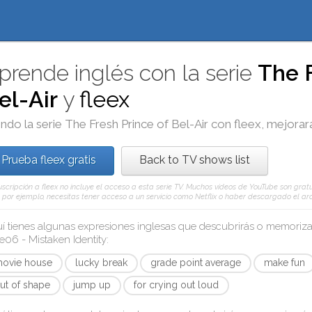
prende inglés con la serie
The F
el-Air
y
fleex
ndo la serie
The Fresh Prince of Bel-Air
con
fleex
, mejorar
Prueba fleex gratis
Back to TV shows list
uscripción a fleex no incluye el acceso a esta serie TV. Muchos vídeos de YouTube son gratu
, por ejemplo, necesitas tener acceso a un servicio como Netflix o haber descargado el arc
í tienes algunas expresiones inglesas que descubrirás o memoriz
e06 - Mistaken Identity
:
ovie house
lucky break
grade point average
make fun
ut of shape
jump up
for crying out loud