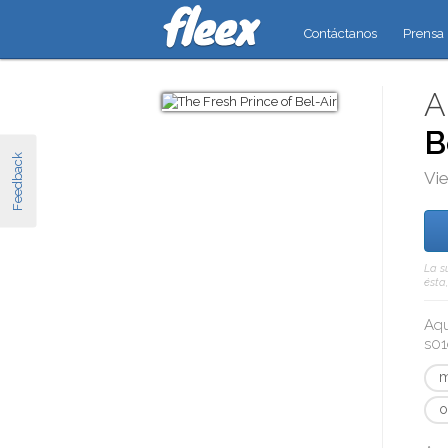
Contáctanos
Prensa
A
B
Feedback
Vie
La s
ésta
Aqu
s01
m
o