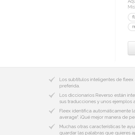
Aqu
Mis
f
r
Los subtítulos inteligentes de fleex
preferida.
Los diccionarios Reverso están inte
sus traducciones y unos ejemplos au
Fleex identifica automáticamente la
average". ¡Qué mejor manera de per
Muchas otras características te ayu
guardar las palabras que quieres ap