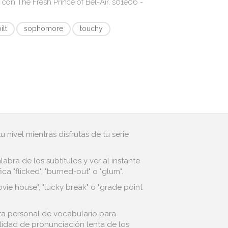
s con
The Fresh Prince of Bel-Air, s01e06 -
ilt
sophomore
touchy
 nivel mientras disfrutas de tu serie
bra de los subtítulos y ver al instante
 "flicked", "burned-out" o "glum".
vie house", "lucky break" o "grade point
ista personal de vocabulario para
alidad de pronunciación lenta de los