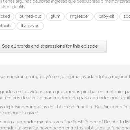
í tienes algunas palabras inglesas que descubrirás o memorizará
taken Identity
:
licked
burned-out
glum
ringleader
baby-sit
spo
etreats
thank-you
See all words and expressions for this episode
 se muestran en inglés y/o en tu idioma, ayudándote a mejorar tu
grados en los vídeos para que puedas pinchar en cualquier pala
ténticos de uso. La manera perfecta para aprender qué significa
s expresiones inglesas en The Fresh Prince of Bel-Air, como "mo
feccionar tu nivel!
darán a aprender mientras ves The Fresh Prince of Bel-Air: tu l
render, la sencilla navegación entre los subtítulos, la funcion