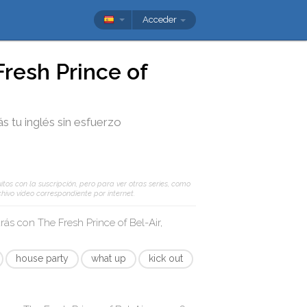
Acceder
resh Prince of
ás tu inglés sin esfuerzo
itos con la suscripción, pero para ver otras series, como
hivo vídeo correspondiente por internet.
arás con
The Fresh Prince of Bel-Air,
house party
what up
kick out