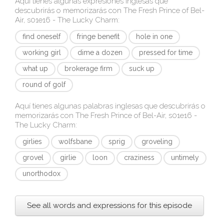
Aquí tienes algunas expresiones inglesas que
descubrirás o memorizarás con
The Fresh Prince of Bel-
Air, s01e16 - The Lucky Charm
:
find oneself
fringe benefit
hole in one
working girl
dime a dozen
pressed for time
what up
brokerage firm
suck up
round of golf
Aquí tienes algunas palabras inglesas que descubrirás o
memorizarás con
The Fresh Prince of Bel-Air, s01e16 -
The Lucky Charm
:
girlies
wolfsbane
sprig
groveling
grovel
girlie
loon
craziness
untimely
unorthodox
See all words and expressions for this episode