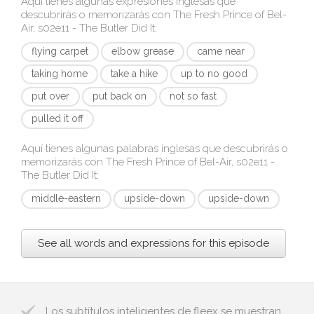
Aquí tienes algunas expresiones inglesas que
descubrirás o memorizarás con
The Fresh Prince of Bel-
Air, s02e11 - The Butler Did It
:
flying carpet
elbow grease
came near
taking home
take a hike
up to no good
put over
put back on
not so fast
pulled it off
Aquí tienes algunas palabras inglesas que descubrirás o
memorizarás con
The Fresh Prince of Bel-Air, s02e11 -
The Butler Did It
:
middle-eastern
upside-down
upside-down
See all words and expressions for this episode
Los subtítulos inteligentes de fleex se muestran