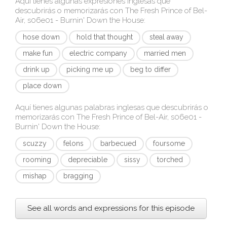
Aquí tienes algunas expresiones inglesas que
descubrirás o memorizarás con
The Fresh Prince of Bel-
Air, s06e01 - Burnin' Down the House
:
hose down
hold that thought
steal away
make fun
electric company
married men
drink up
picking me up
beg to differ
place down
Aquí tienes algunas palabras inglesas que descubrirás o
memorizarás con
The Fresh Prince of Bel-Air, s06e01 -
Burnin' Down the House
:
scuzzy
felons
barbecued
foursome
rooming
depreciable
sissy
torched
mishap
bragging
See all words and expressions for this episode