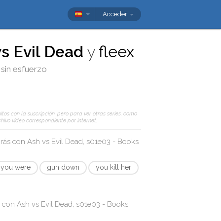
Acceder
s Evil Dead
y
fleex
 sin esfuerzo
itos con la suscripción, pero para ver otras series, como
hivo vídeo correspondiente por internet.
arás con
Ash vs Evil Dead, s01e03 - Books
 you were
gun down
you kill her
s con
Ash vs Evil Dead, s01e03 - Books