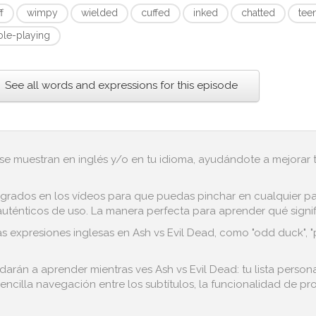
ff
wimpy
wielded
cuffed
inked
chatted
tee
ole-playing
See all words and expressions for this episode
 se muestran en inglés y/o en tu idioma, ayudándote a mejorar tu
grados en los vídeos para que puedas pinchar en cualquier pala
ténticos de uso. La manera perfecta para aprender qué significa 
as expresiones inglesas en Ash vs Evil Dead, como "odd duck", "
darán a aprender mientras ves Ash vs Evil Dead: tu lista perso
encilla navegación entre los subtítulos, la funcionalidad de pro