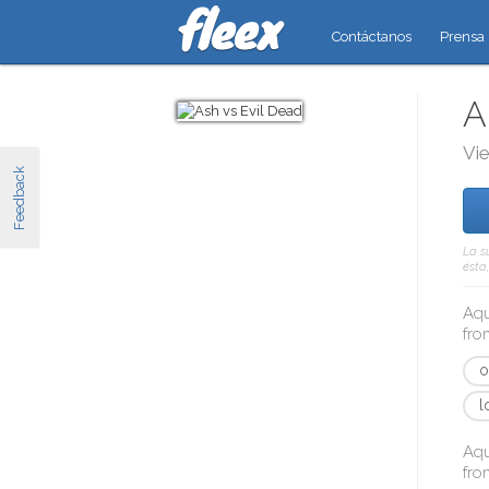
Contáctanos
Prensa
A
Vie
Feedback
La s
ésta
Aqu
fr
o
l
Aqu
fr