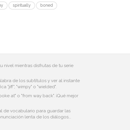
ny
spiritually
boned
 nivel mientras disfrutas de tu serie
bra de los subtítulos y ver al instante
"jiff", "wimpy" o "wielded".
poke at" o "from way back". ¡Qué mejor
nal de vocabulario para guardar las
nunciación lenta de los diálogos...