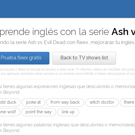
prende inglés con la serie
Ash v
ndo la serie
Ash vs Evil Dead
con
fleex
, mejorarás tu inglés
Prueba fleex gratis
Back to TV shows list
uscripción a fleex no incluye el acceso a esta serie TV. Muchos vídeos de YouTube son gratu
, por ejemplo, necesitas tener acceso a un servicio como Netflix o haber descargado el arc
í tienes algunas expresiones inglesas que descubrirás o memoriz
om Beyond
:
dd duck
poke at
from way back
witch doctor
there
one wolf
point the way
link up
í tienes algunas palabras inglesas que descubrirás o memorizará
om Beyond
: