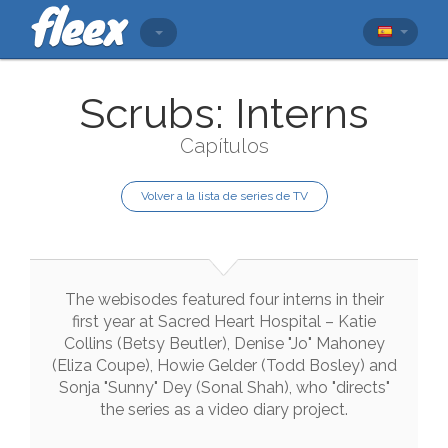
Scrubs: Interns
Capítulos
Volver a la lista de series de TV
The
webisodes
featured
four
interns
in
their
first
year
at
Sacred
Heart
Hospital
–
Katie
Collins
(
Betsy
Beutler
)
,
Denise
"
Jo
"
Mahoney
(
Eliza
Coupe
)
,
Howie
Gelder
(
Todd
Bosley
)
and
Sonja
"
Sunny
"
Dey
(
Sonal
Shah
)
,
who
"
directs
"
the
series
as
a
video
diary
project
.