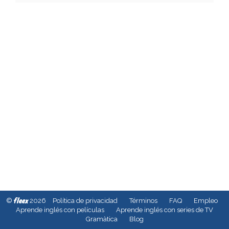
fleex
©
2026
Política de privacidad
Términos
FAQ
Empleo
Aprende inglés con películas
Aprende inglés con series de TV
Gramàtica
Blog