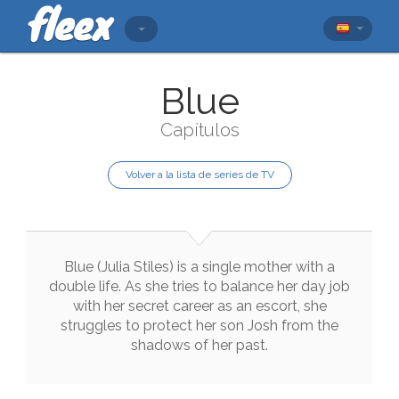
Blue
Capítulos
Volver a la lista de series de TV
Blue
(
Julia
Stiles
)
is
a
single
mother
with
a
double
life
.
As
she
tries
to
balance
her
day
job
with
her
secret
career
as
an
escort
,
she
struggles
to
protect
her
son
Josh
from
the
shadows
of
her
past
.