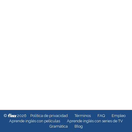
fleex
©
2026
Política de privacidad
Términos
FAQ
Empleo
Aprende inglés con películas
Aprende inglés con series de TV
Gramàtica
Blog