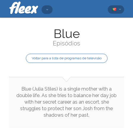
Blue
Episódios
Voltar para a lista de programas de televisão
Blue
(
Julia
Stiles
)
is
a
single
mother
with
a
double
life
.
As
she
tries
to
balance
her
day
job
with
her
secret
career
as
an
escort
,
she
struggles
to
protect
her
son
Josh
from
the
shadows
of
her
past
.