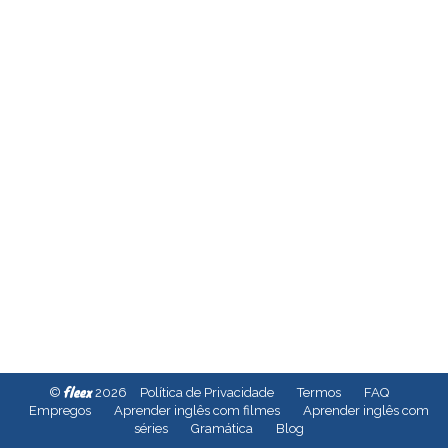
fleex
©
2026
Política de Privacidade
Termos
FAQ
Empregos
Aprender inglês com filmes
Aprender inglês com
séries
Gramática
Blog