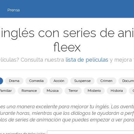
Prensa
inglés con series de an
fleex
lículas? Consulta nuestra
lista de películas
y mejora 
Drama
Comedia
Acción
Suspense
Crimen
Docum
Familiar
Romance
Música
Terror
Misterio
Historia
 es una manera excelente para mejorar tu inglés. Las aventu
ante horas, mientras que los diálogos te ayudarán a perfe
los de series de animación que puedes empezar a ver para 