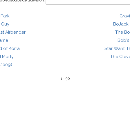
 o episodios de televisión:
 Park
Gravi
y Guy
BoJack
ast Airbender
The B
rama
Bob's
 of Korra
Star Wars: 
d Morty
The Clev
(2009)
1 - 50