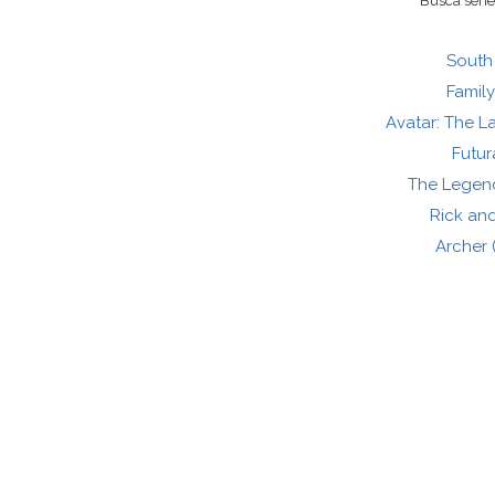
Busca series
South
Famil
Avatar: The L
Futu
The Legend
Rick an
Archer 