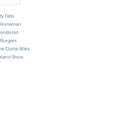
ty Falls
 Horseman
oondocks
 Burgers
The Clone Wars
eland Show