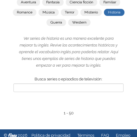
Aventura
Fantasía
Ciencia ficción
Familiar
Romance
Música
Terror
Misterio
Historia
Guerra
Western
Ver series de historia es una manera excelente para
mejorar tu inglés. Revive los acontecimientos históricos y
aprende el vocabulario inglés para poderlos relatar. Aquí
tienes unos ejemplos de series de historia que puedes
empezar a ver para mejorar tu inglés.
Busca series o episodios de televisión:
1 - 50
fleex
©
2026
Política de privacidad
Términos
FAQ
Empleo