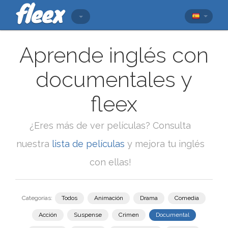
Aprende inglés con
documentales y
fleex
¿Eres más de ver películas? Consulta
nuestra
lista de películas
y mejora tu inglés
con ellas!
Categorías:
Todos
Animación
Drama
Comedia
Acción
Suspense
Crimen
Documental