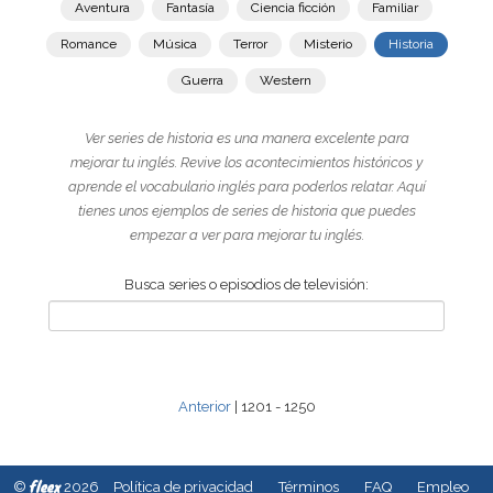
Aventura
Fantasía
Ciencia ficción
Familiar
Romance
Música
Terror
Misterio
Historia
Guerra
Western
Ver series de historia es una manera excelente para
mejorar tu inglés. Revive los acontecimientos históricos y
aprende el vocabulario inglés para poderlos relatar. Aquí
tienes unos ejemplos de series de historia que puedes
empezar a ver para mejorar tu inglés.
Busca series o episodios de televisión:
Anterior
| 1201 - 1250
fleex
©
2026
Política de privacidad
Términos
FAQ
Empleo