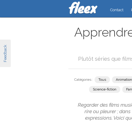
Contact
Apprendre 
Feedback
Plutôt séries que fil
Catégories :
Tous
Animation
Science-fiction
Fam
Regarder des films music
rire ou pleurer ; dan
expressions. Voici q