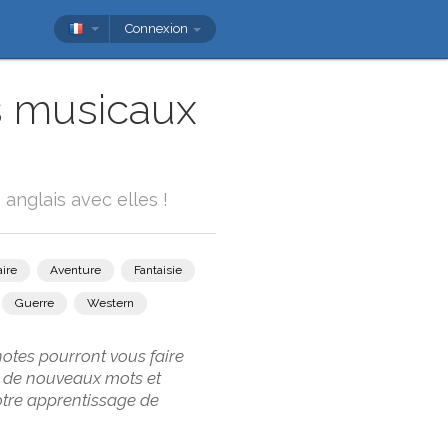
Connexion
ms musicaux
anglais avec elles !
ire
Aventure
Fantaisie
Guerre
Western
notes pourront vous faire
ec de nouveaux mots et
otre apprentissage de