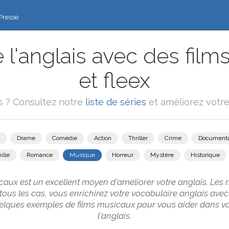
Presse
l'anglais avec des fil
et fleex
ms ? Consultez notre
liste de séries
et améliorez votre 
Drame
Comédie
Action
Thriller
Crime
Documenta
ille
Romance
Musique
Horreur
Mystère
Historique
aux est un excellent moyen d'améliorer votre anglais. Les 
s tous les cas, vous enrichirez votre vocabulaire anglais av
uelques exemples de films musicaux pour vous aider dans v
l'anglais.