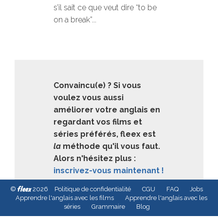
s’il sait ce que veut dire “to be
on a break”...
Convaincu(e) ? Si vous
voulez vous aussi
améliorer votre anglais en
regardant vos films et
séries préférés, fleex est
la
méthode qu'il vous faut.
Alors n'hésitez plus :
inscrivez-vous maintenant !
fleex
©
2026
Politique de confidentialité
CGU
FAQ
Jobs
Apprendre l'anglais avec les films
Apprendre l'anglais avec les
séries
Grammaire
Blog