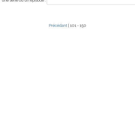
une série ou un épisode :
Précédant
| 101 - 150