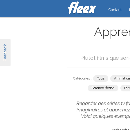
Contact
Appren
Feedback
Plutôt films que sér
Catégories :
Tous
Animation
Science-fiction
Fam
Regarder des séries tv f
imaginaires et apprenez
Voici quelques exemple