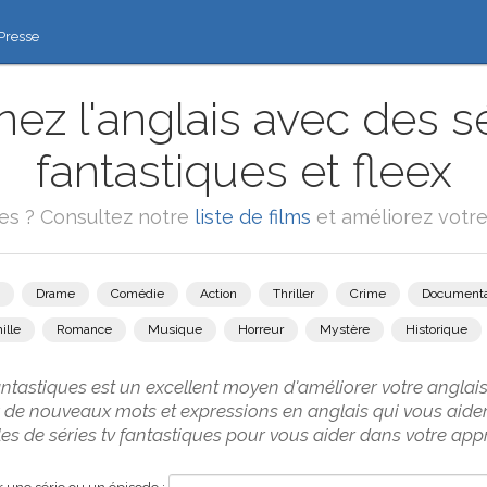
Presse
ez l'anglais avec des sé
fantastiques et fleex
ies ? Consultez notre
liste de films
et améliorez votre
Drame
Comédie
Action
Thriller
Crime
Documenta
ille
Romance
Musique
Horreur
Mystère
Historique
antastiques est un excellent moyen d'améliorer votre angl
 de nouveaux mots et expressions en anglais qui vous aider
s de séries tv fantastiques pour vous aider dans votre appr