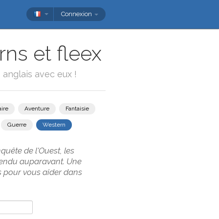
Connexion
ns et fleex
 anglais avec eux !
ire
Aventure
Fantaisie
Guerre
Western
quête de l'Ouest, les
ntendu auparavant. Une
s pour vous aider dans