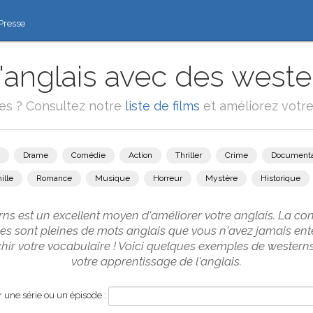
Presse
'anglais avec des wester
ies ? Consultez notre
liste de films
et améliorez votre
Drame
Comédie
Action
Thriller
Crime
Documenta
ille
Romance
Musique
Horreur
Mystère
Historique
s est un excellent moyen d'améliorer votre anglais. La con
ernes sont pleines de mots anglais que vous n'avez jamais e
chir votre vocabulaire ! Voici quelques exemples de western
votre apprentissage de l'anglais.
une série ou un épisode :