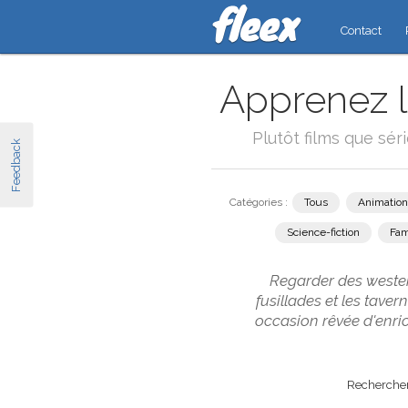
Contact
Apprenez l
Plutôt films que sér
Feedback
Catégories :
Tous
Animation
Science-fiction
Fam
Regarder des western
fusillades et les tav
occasion rêvée d'enri
Rechercher 