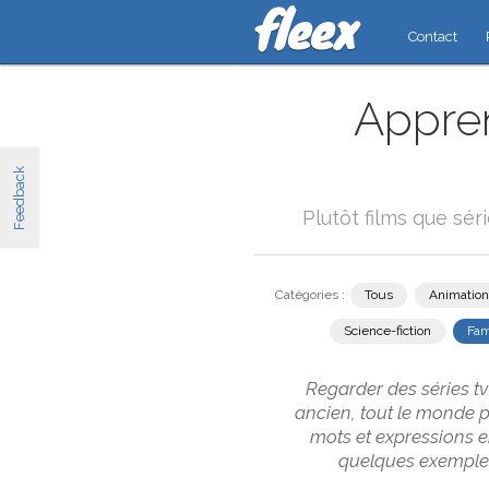
Contact
Appren
Feedback
Plutôt films que sér
Catégories :
Tous
Animation
Science-fiction
Fam
Regarder des séries tv
ancien, tout le monde 
mots et expressions e
quelques exemples 