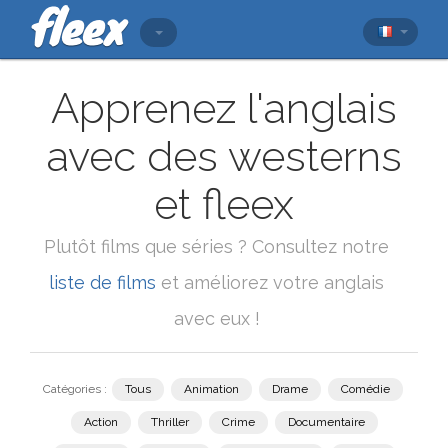
Apprenez l'anglais
avec des westerns
et fleex
Plutôt films que séries ? Consultez notre
liste de films
et améliorez votre anglais
avec eux !
Catégories :
Tous
Animation
Drame
Comédie
Action
Thriller
Crime
Documentaire