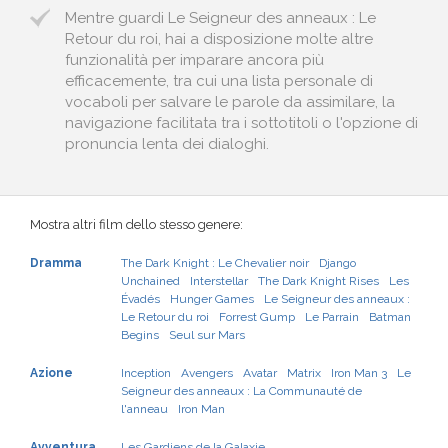
Mentre guardi Le Seigneur des anneaux : Le
Retour du roi, hai a disposizione molte altre
funzionalità per imparare ancora più
efficacemente, tra cui una lista personale di
vocaboli per salvare le parole da assimilare, la
navigazione facilitata tra i sottotitoli o l'opzione di
pronuncia lenta dei dialoghi.
Mostra altri film dello stesso genere:
Dramma
The Dark Knight : Le Chevalier noir
Django
Unchained
Interstellar
The Dark Knight Rises
Les
Évadés
Hunger Games
Le Seigneur des anneaux :
Le Retour du roi
Forrest Gump
Le Parrain
Batman
Begins
Seul sur Mars
Azione
Inception
Avengers
Avatar
Matrix
Iron Man 3
Le
Seigneur des anneaux : La Communauté de
l'anneau
Iron Man
Avventura
Les Gardiens de la Galaxie