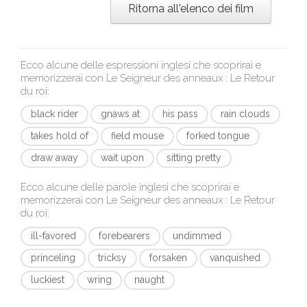
Ritorna all'elenco dei film
Ecco alcune delle espressioni inglesi che scoprirai e
memorizzerai con
Le Seigneur des anneaux : Le Retour
du roi
:
black rider
gnaws at
his pass
rain clouds
takes hold of
field mouse
forked tongue
draw away
wait upon
sitting pretty
Ecco alcune delle parole inglesi che scoprirai e
memorizzerai con
Le Seigneur des anneaux : Le Retour
du roi
:
ill-favored
forebearers
undimmed
princeling
tricksy
forsaken
vanquished
luckiest
wring
naught