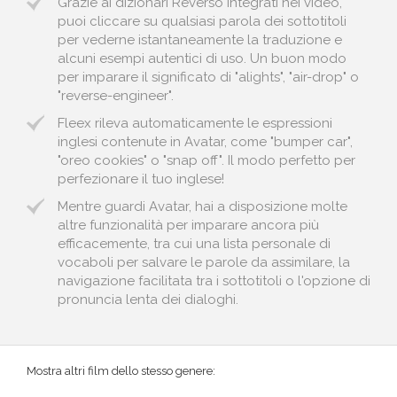
Grazie ai dizionari Reverso integrati nei video,
puoi cliccare su qualsiasi parola dei sottotitoli
per vederne istantaneamente la traduzione e
alcuni esempi autentici di uso. Un buon modo
per imparare il significato di "alights", "air-drop" o
"reverse-engineer".
Fleex rileva automaticamente le espressioni
inglesi contenute in Avatar, come "bumper car",
"oreo cookies" o "snap off". Il modo perfetto per
perfezionare il tuo inglese!
Mentre guardi Avatar, hai a disposizione molte
altre funzionalità per imparare ancora più
efficacemente, tra cui una lista personale di
vocaboli per salvare le parole da assimilare, la
navigazione facilitata tra i sottotitoli o l'opzione di
pronuncia lenta dei dialoghi.
Mostra altri film dello stesso genere: