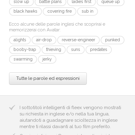
slow up
battle plans
ladies first
queue up
black hawks
covering fire
sub in
Ecco alcune delle parole inglesi che scoprirai e
memorizzerai con
Avatar
:
alights
air-drop
reverse-engineer
punked
booby-trap
thieving
suns
predates
swarming
jerky
Tutte le parole ed espressioni
I sottotitoli intelligenti di fleex vengono mostrati
su richiesta in inglese e/o nella tua lingua,
aiutandoti a guadagnare scioltezza in inglese
mentre ti rilassi davanti al tuo film preferito.