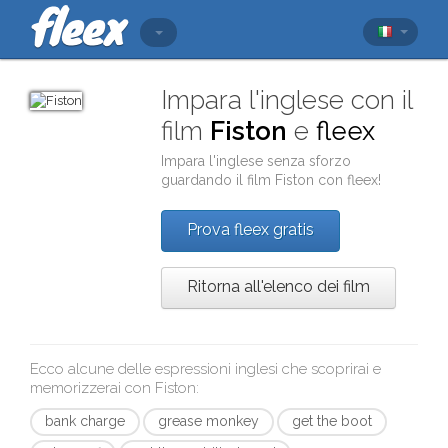
Impara l'inglese con il
film
Fiston
e
fleex
Impara l'inglese senza sforzo
guardando il film
Fiston
con
fleex
!
Prova fleex gratis
Ritorna all'elenco dei film
Ecco alcune delle espressioni inglesi che scoprirai e
memorizzerai con
Fiston
:
bank charge
grease monkey
get the boot