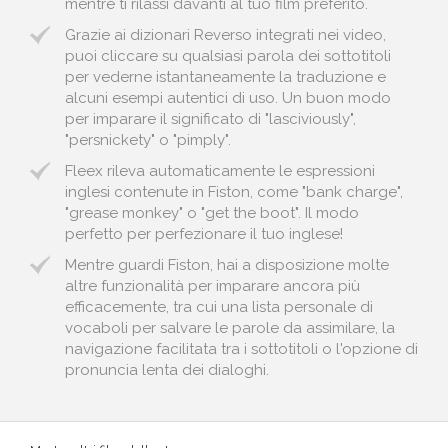
mentre ti rilassi davanti al tuo film preferito.
Grazie ai dizionari Reverso integrati nei video,
puoi cliccare su qualsiasi parola dei sottotitoli
per vederne istantaneamente la traduzione e
alcuni esempi autentici di uso. Un buon modo
per imparare il significato di "lasciviously",
"persnickety" o "pimply".
Fleex rileva automaticamente le espressioni
inglesi contenute in Fiston, come "bank charge",
"grease monkey" o "get the boot". Il modo
perfetto per perfezionare il tuo inglese!
Mentre guardi Fiston, hai a disposizione molte
altre funzionalità per imparare ancora più
efficacemente, tra cui una lista personale di
vocaboli per salvare le parole da assimilare, la
navigazione facilitata tra i sottotitoli o l'opzione di
pronuncia lenta dei dialoghi.