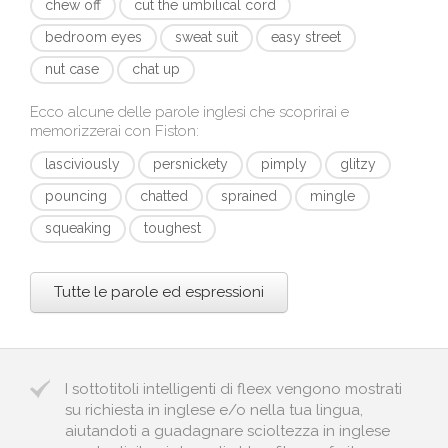
chew off
cut the umbilical cord
bedroom eyes
sweat suit
easy street
nut case
chat up
Ecco alcune delle parole inglesi che scoprirai e
memorizzerai con
Fiston
:
lasciviously
persnickety
pimply
glitzy
pouncing
chatted
sprained
mingle
squeaking
toughest
Tutte le parole ed espressioni
I sottotitoli intelligenti di fleex vengono mostrati
su richiesta in inglese e/o nella tua lingua,
aiutandoti a guadagnare scioltezza in inglese