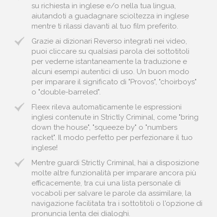
su richiesta in inglese e/o nella tua lingua,
aiutandoti a guadagnare scioltezza in inglese
mentre ti rilassi davanti al tuo film preferito.
Grazie ai dizionari Reverso integrati nei video,
puoi cliccare su qualsiasi parola dei sottotitoli
per vederne istantaneamente la traduzione e
alcuni esempi autentici di uso. Un buon modo
per imparare il significato di "Provos", "choirboys"
o "double-barreled".
Fleex rileva automaticamente le espressioni
inglesi contenute in Strictly Criminal, come "bring
down the house", "squeeze by" o "numbers
racket". Il modo perfetto per perfezionare il tuo
inglese!
Mentre guardi Strictly Criminal, hai a disposizione
molte altre funzionalità per imparare ancora più
efficacemente, tra cui una lista personale di
vocaboli per salvare le parole da assimilare, la
navigazione facilitata tra i sottotitoli o l'opzione di
pronuncia lenta dei dialoghi.