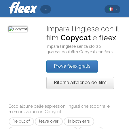
Impara l'inglese con il
film
Copycat
e
fleex
Impara l'inglese senza sforzo
guardando il film
Copycat
con
fleex
!
Prova fleex gratis
Ritorna all'elenco dei film
Ecco alcune delle espressioni inglesi che scoprirai e
memorizzerai con
Copycat
:
're out of
leave over
in both ears