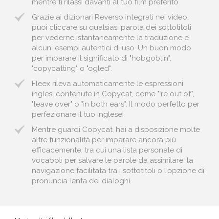
mentre ti rilassi davanti al tuo film preferito.
Grazie ai dizionari Reverso integrati nei video,
puoi cliccare su qualsiasi parola dei sottotitoli
per vederne istantaneamente la traduzione e
alcuni esempi autentici di uso. Un buon modo
per imparare il significato di "hobgoblin",
"copycatting" o "ogled".
Fleex rileva automaticamente le espressioni
inglesi contenute in Copycat, come "'re out of",
"leave over" o "in both ears". Il modo perfetto per
perfezionare il tuo inglese!
Mentre guardi Copycat, hai a disposizione molte
altre funzionalità per imparare ancora più
efficacemente, tra cui una lista personale di
vocaboli per salvare le parole da assimilare, la
navigazione facilitata tra i sottotitoli o l'opzione di
pronuncia lenta dei dialoghi.