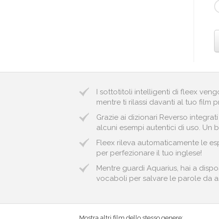
I sottotitoli intelligenti di fleex v
mentre ti rilassi davanti al tuo film p
Grazie ai dizionari Reverso integrat
alcuni esempi autentici di uso. Un b
Fleex rileva automaticamente le esp
per perfezionare il tuo inglese!
Mentre guardi Aquarius, hai a dispos
vocaboli per salvare le parole da ass
Mostra altri film dello stesso genere: