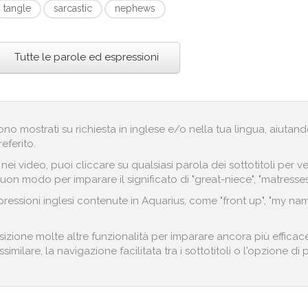
tangle
sarcastic
nephews
Tutte le parole ed espressioni
engono mostrati su richiesta in inglese e/o nella tua lingua, aiut
referito.
i nei video, puoi cliccare su qualsiasi parola dei sottotitoli pe
uon modo per imparare il significato di "great-niece", "matresse
ressioni inglesi contenute in Aquarius, come "front up", "my nam
izione molte altre funzionalità per imparare ancora più efficace
imilare, la navigazione facilitata tra i sottotitoli o l'opzione di