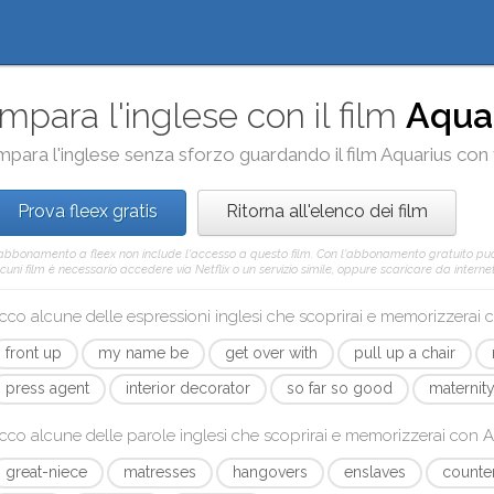
Impara l'inglese con il film
Aqua
mpara l'inglese senza sforzo guardando il film
Aquarius
con
Prova fleex gratis
Ritorna all'elenco dei film
'abbonamento a fleex non include l'accesso a questo film. Con l'abbonamento gratuito pu
cuni film è necessario accedere via Netflix o un servizio simile, oppure scaricare da internet 
cco alcune delle espressioni inglesi che scoprirai e memorizzerai
front up
my name be
get over with
pull up a chair
press agent
interior decorator
so far so good
maternit
cco alcune delle parole inglesi che scoprirai e memorizzerai con
A
great-niece
matresses
hangovers
enslaves
counte