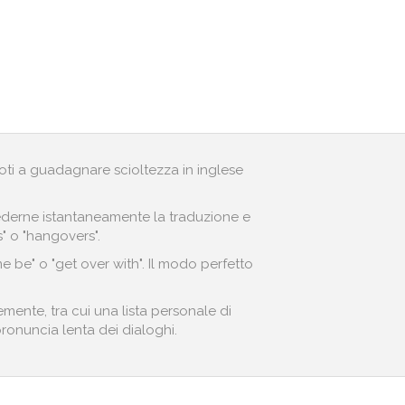
andoti a guadagnare scioltezza in inglese
r vederne istantaneamente la traduzione e
s" o "hangovers".
e be" o "get over with". Il modo perfetto
mente, tra cui una lista personale di
 pronuncia lenta dei dialoghi.