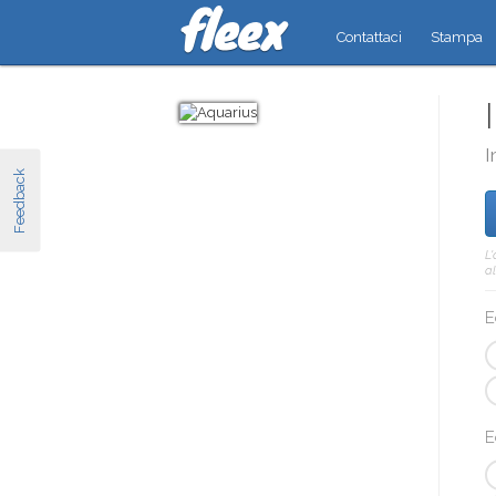
Contattaci
Stampa
I
Feedback
L
al
E
E