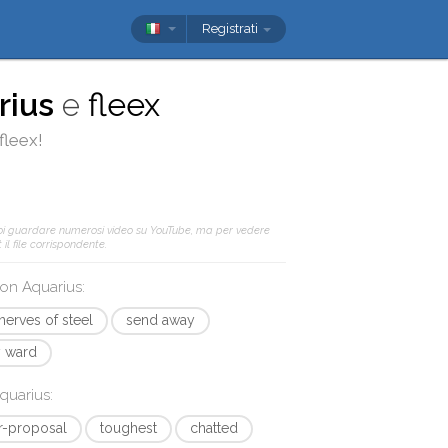
Registrati
rius
e
fleex
fleex
!
oi guardare numerosi video su YouTube, ma per vedere
il file corrispondente.
 con
Aquarius
:
nerves of steel
send away
y ward
quarius
:
r-proposal
toughest
chatted