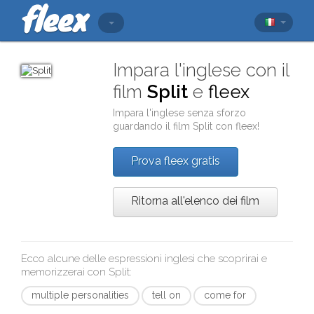
Impara l'inglese con il
film
Split
e
fleex
Impara l'inglese senza sforzo
guardando il film
Split
con
fleex
!
Prova fleex gratis
Ritorna all'elenco dei film
Ecco alcune delle espressioni inglesi che scoprirai e
memorizzerai con
Split
:
multiple personalities
tell on
come for