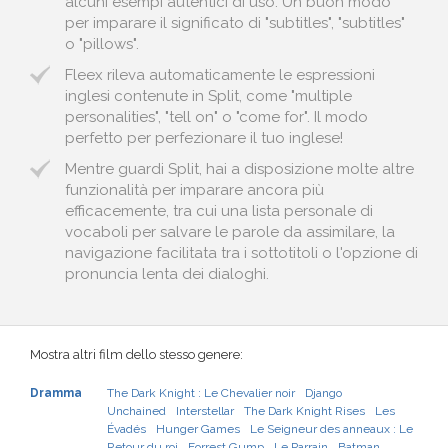
alcuni esempi autentici di uso. Un buon modo
per imparare il significato di "subtitles", "subtitles"
o "pillows".
Fleex rileva automaticamente le espressioni
inglesi contenute in Split, come "multiple
personalities", "tell on" o "come for". Il modo
perfetto per perfezionare il tuo inglese!
Mentre guardi Split, hai a disposizione molte altre
funzionalità per imparare ancora più
efficacemente, tra cui una lista personale di
vocaboli per salvare le parole da assimilare, la
navigazione facilitata tra i sottotitoli o l'opzione di
pronuncia lenta dei dialoghi.
Mostra altri film dello stesso genere:
Dramma
The Dark Knight : Le Chevalier noir
Django
Unchained
Interstellar
The Dark Knight Rises
Les
Évadés
Hunger Games
Le Seigneur des anneaux : Le
Retour du roi
Forrest Gump
Le Parrain
Batman