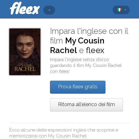
Impara l'inglese con il
film
My Cousin
Rachel
e
fleex
Impara l'inglese senza sforzo
guardando il film
My Cousin Rachel
con
fleex
!
Prova fleex gratis
Ritorna all'elenco dei film
Ecco alcune delle espressioni inglesi che scoprirai e
memorizzerai con
My Cousin Rachel
: