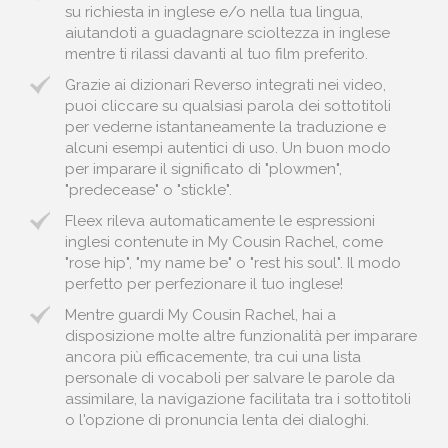
su richiesta in inglese e/o nella tua lingua,
aiutandoti a guadagnare scioltezza in inglese
mentre ti rilassi davanti al tuo film preferito.
Grazie ai dizionari Reverso integrati nei video,
puoi cliccare su qualsiasi parola dei sottotitoli
per vederne istantaneamente la traduzione e
alcuni esempi autentici di uso. Un buon modo
per imparare il significato di "plowmen",
"predecease" o "stickle".
Fleex rileva automaticamente le espressioni
inglesi contenute in My Cousin Rachel, come
"rose hip", "my name be" o "rest his soul". Il modo
perfetto per perfezionare il tuo inglese!
Mentre guardi My Cousin Rachel, hai a
disposizione molte altre funzionalità per imparare
ancora più efficacemente, tra cui una lista
personale di vocaboli per salvare le parole da
assimilare, la navigazione facilitata tra i sottotitoli
o l'opzione di pronuncia lenta dei dialoghi.