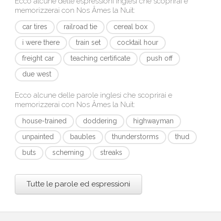
Ecco alcune delle espressioni inglesi che scoprirai e
memorizzerai con
Nos Âmes la Nuit
:
car tires
railroad tie
cereal box
i were there
train set
cocktail hour
freight car
teaching certificate
push off
due west
Ecco alcune delle parole inglesi che scoprirai e
memorizzerai con
Nos Âmes la Nuit
:
house-trained
doddering
highwayman
unpainted
baubles
thunderstorms
thud
buts
scheming
streaks
Tutte le parole ed espressioni