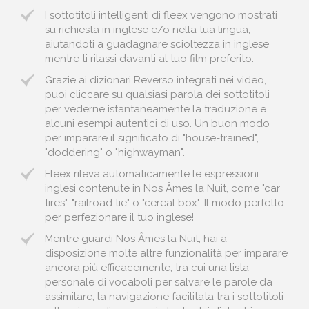
I sottotitoli intelligenti di fleex vengono mostrati
su richiesta in inglese e/o nella tua lingua,
aiutandoti a guadagnare scioltezza in inglese
mentre ti rilassi davanti al tuo film preferito.
Grazie ai dizionari Reverso integrati nei video,
puoi cliccare su qualsiasi parola dei sottotitoli
per vederne istantaneamente la traduzione e
alcuni esempi autentici di uso. Un buon modo
per imparare il significato di "house-trained",
"doddering" o "highwayman".
Fleex rileva automaticamente le espressioni
inglesi contenute in Nos Âmes la Nuit, come "car
tires", "railroad tie" o "cereal box". Il modo perfetto
per perfezionare il tuo inglese!
Mentre guardi Nos Âmes la Nuit, hai a
disposizione molte altre funzionalità per imparare
ancora più efficacemente, tra cui una lista
personale di vocaboli per salvare le parole da
assimilare, la navigazione facilitata tra i sottotitoli