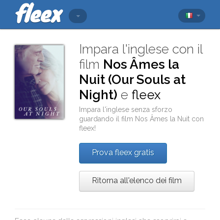
Impara l'inglese con il
film
Nos Âmes la
Nuit (Our Souls at
Night)
e
fleex
Impara l'inglese senza sforzo
guardando il film
Nos Âmes la Nuit
con
fleex
!
Prova fleex gratis
Ritorna all'elenco dei film