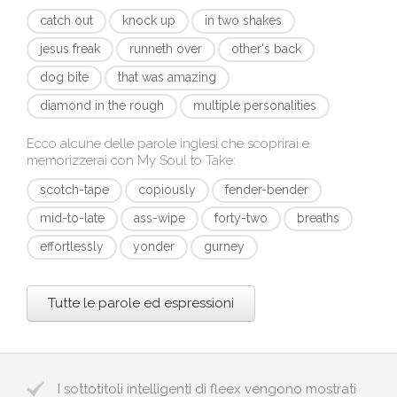
catch out
knock up
in two shakes
jesus freak
runneth over
other's back
dog bite
that was amazing
diamond in the rough
multiple personalities
Ecco alcune delle parole inglesi che scoprirai e
memorizzerai con
My Soul to Take
:
scotch-tape
copiously
fender-bender
mid-to-late
ass-wipe
forty-two
breaths
effortlessly
yonder
gurney
Tutte le parole ed espressioni
I sottotitoli intelligenti di fleex vengono mostrati