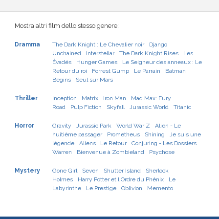
Mostra altri film dello stesso genere:
Dramma
The Dark Knight : Le Chevalier noir
Django
Unchained
Interstellar
The Dark Knight Rises
Les
Évadés
Hunger Games
Le Seigneur des anneaux : Le
Retour du roi
Forrest Gump
Le Parrain
Batman
Begins
Seul sur Mars
Thriller
Inception
Matrix
Iron Man
Mad Max: Fury
Road
Pulp Fiction
Skyfall
Jurassic World
Titanic
Horror
Gravity
Jurassic Park
World War Z
Alien - Le
huitième passager
Prometheus
Shining
Je suis une
légende
Aliens : Le Retour
Conjuring - Les Dossiers
Warren
Bienvenue à Zombieland
Psychose
Mystery
Gone Girl
Seven
Shutter Island
Sherlock
Holmes
Harry Potter et l'Ordre du Phénix
Le
Labyrinthe
Le Prestige
Oblivion
Memento