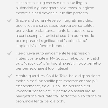
su richiesta in inglese e/o nella tua lingua,
aiutandoti a guadagnare scioltezza in inglese
mentre ti rilassi davanti al tuo film preferito.
Grazie ai dizionari Reverso integrati nei video,
puoi cliccare su qualsiasi parola dei sottotitoli
per vederne istantaneamente la traduzione e
alcuni esempi autentici di uso. Un buon modo
per imparare il significato di "scotch-tape",
"copiously" o "fender-bender".
Fleex rileva automaticamente le espressioni
inglesi contenute in My Soul to Take, come "catch
out", "knock up" o "in two shakes". Il modo perfetto
per perfezionare il tuo inglese!
Mentre guardi My Soul to Take, hai a disposizione
molte altre funzionalità per imparare ancora più
efficacemente, tra cui una lista personale di
vocaboli per salvare le parole da assimilare, la
navigazione facilitata tra i sottotitoli o l'opzione di
pronuncia lenta dei dialoghi.