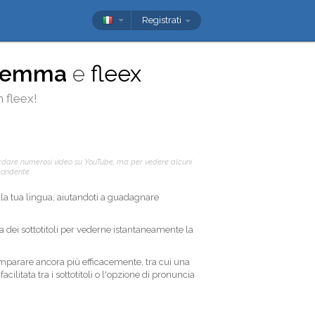
Registrati
ilemma
e
fleex
n
fleex
!
rdare numerosi video su YouTube, ma per vedere alcuni
spondente.
nella tua lingua, aiutandoti a guadagnare
la dei sottotitoli per vederne istantaneamente la
imparare ancora più efficacemente, tra cui una
cilitata tra i sottotitoli o l'opzione di pronuncia