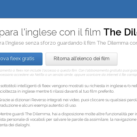
para l'inglese con il film
The D
a l'inglese senza sforzo guardando il film
The Dilemma
co
ova fleex gratis
Ritorna all'elenco dei film
amento a fleex non include l'accesso a questo film. Con l'abbonamento gratuito puoi gua
ecessario accedere via Netflix o un servizio simile, oppure scaricare da internet il file corri
I sottotitoli intelligenti di fleex vengono mostrati su richiesta in inglese e/o 
scioltezza in inglese mentre ti rilassi davanti al tuo film preferito.
Grazie ai dizionari Reverso integrati nei video, puoi cliccare su qualsiasi paro
traduzione e alcuni esempi autentici di uso.
Mentre guardi The Dilemma, hai a disposizione molte altre funzionalità per 
lista personale di vocaboli per salvare le parole da assimilare, la navigazione fa
lenta dei dialoghi.