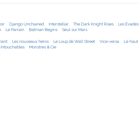
oir
Django Unchained
Interstellar
The Dark Knight Rises
Les Évadés
p
Le Parrain
Batman Begins
Seul sur Mars
hant
Les nouveaux héros
Le Loup de Wall Street
Vice-versa
Là-haut
Intouchables
Monstres & Cie