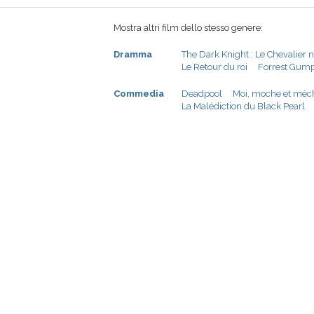
Mostra altri film dello stesso genere:
Dramma
The Dark Knight : Le Chevalier n
Le Retour du roi
Forrest Gum
Commedia
Deadpool
Moi, moche et méc
La Malédiction du Black Pearl