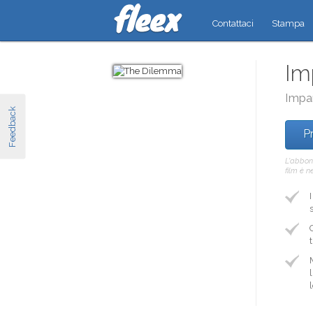
Contattaci
Stampa
Im
Impar
Feedback
Pr
L'abbon
film è n