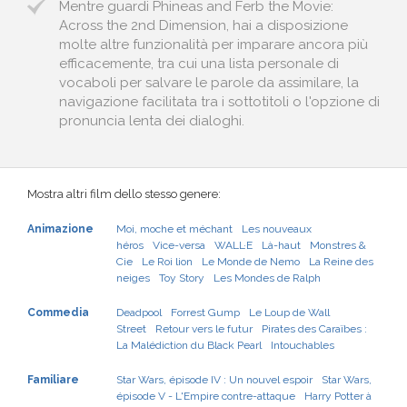
Mentre guardi Phineas and Ferb the Movie:
Across the 2nd Dimension, hai a disposizione
molte altre funzionalità per imparare ancora più
efficacemente, tra cui una lista personale di
vocaboli per salvare le parole da assimilare, la
navigazione facilitata tra i sottotitoli o l'opzione di
pronuncia lenta dei dialoghi.
Mostra altri film dello stesso genere:
Animazione
Moi, moche et méchant
Les nouveaux
héros
Vice-versa
WALL·E
Là-haut
Monstres &
Cie
Le Roi lion
Le Monde de Nemo
La Reine des
neiges
Toy Story
Les Mondes de Ralph
Commedia
Deadpool
Forrest Gump
Le Loup de Wall
Street
Retour vers le futur
Pirates des Caraïbes :
La Malédiction du Black Pearl
Intouchables
Familiare
Star Wars, épisode IV : Un nouvel espoir
Star Wars,
épisode V - L'Empire contre-attaque
Harry Potter à