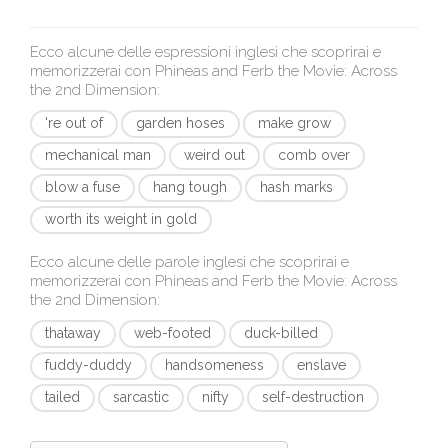
Ecco alcune delle espressioni inglesi che scoprirai e
memorizzerai con
Phineas and Ferb the Movie: Across
the 2nd Dimension
:
're out of
garden hoses
make grow
mechanical man
weird out
comb over
blow a fuse
hang tough
hash marks
worth its weight in gold
Ecco alcune delle parole inglesi che scoprirai e
memorizzerai con
Phineas and Ferb the Movie: Across
the 2nd Dimension
:
thataway
web-footed
duck-billed
fuddy-duddy
handsomeness
enslave
tailed
sarcastic
nifty
self-destruction