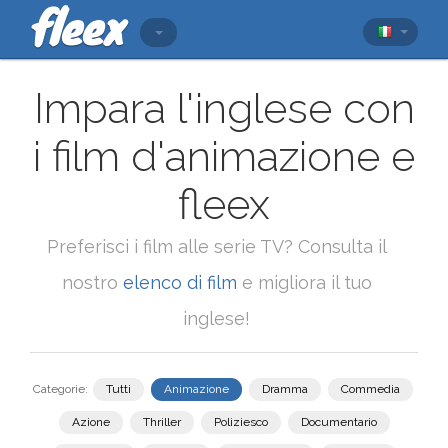
Impara l'inglese con
i film d'animazione e
fleex
Preferisci i film alle serie TV? Consulta il
nostro
elenco di film
e migliora il tuo
inglese!
Categorie:
Tutti
Animazione
Dramma
Commedia
Azione
Thriller
Poliziesco
Documentario