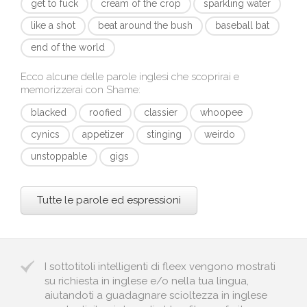
get to fuck
cream of the crop
sparkling water
like a shot
beat around the bush
baseball bat
end of the world
Ecco alcune delle parole inglesi che scoprirai e
memorizzerai con
Shame
:
blacked
roofied
classier
whoopee
cynics
appetizer
stinging
weirdo
unstoppable
gigs
Tutte le parole ed espressioni
I sottotitoli intelligenti di fleex vengono mostrati
su richiesta in inglese e/o nella tua lingua,
aiutandoti a guadagnare scioltezza in inglese