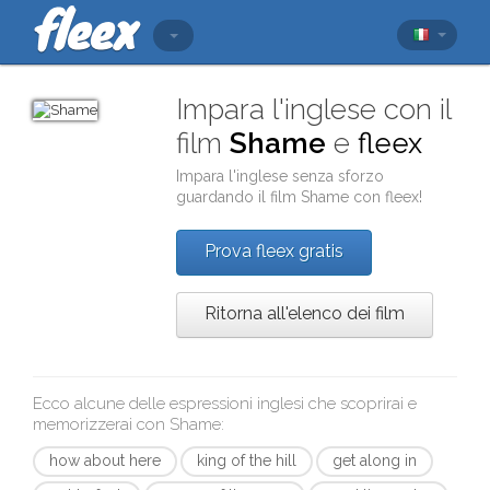
Impara l'inglese con il
film
Shame
e
fleex
Impara l'inglese senza sforzo
guardando il film
Shame
con
fleex
!
Prova fleex gratis
Ritorna all'elenco dei film
Ecco alcune delle espressioni inglesi che scoprirai e
memorizzerai con
Shame
:
how about here
king of the hill
get along in