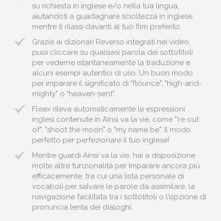
su richiesta in inglese e/o nella tua lingua,
aiutandoti a guadagnare scioltezza in inglese
mentre ti rilassi davanti al tuo film preferito.
Grazie ai dizionari Reverso integrati nei video,
puoi cliccare su qualsiasi parola dei sottotitoli
per vederne istantaneamente la traduzione e
alcuni esempi autentici di uso. Un buon modo
per imparare il significato di "flounce", "high-and-
mighty" o "heaven-sent".
Fleex rileva automaticamente le espressioni
inglesi contenute in Ainsi va la vie, come "'re out
of", "shoot the moon" o "my name be". Il modo
perfetto per perfezionare il tuo inglese!
Mentre guardi Ainsi va la vie, hai a disposizione
molte altre funzionalità per imparare ancora più
efficacemente, tra cui una lista personale di
vocaboli per salvare le parole da assimilare, la
navigazione facilitata tra i sottotitoli o l'opzione di
pronuncia lenta dei dialoghi.