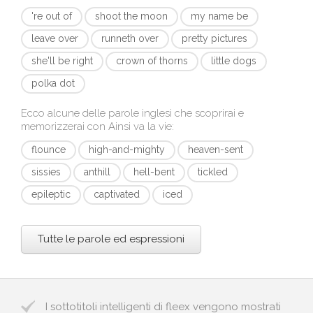
're out of
shoot the moon
my name be
leave over
runneth over
pretty pictures
she'll be right
crown of thorns
little dogs
polka dot
Ecco alcune delle parole inglesi che scoprirai e
memorizzerai con
Ainsi va la vie
:
flounce
high-and-mighty
heaven-sent
sissies
anthill
hell-bent
tickled
epileptic
captivated
iced
Tutte le parole ed espressioni
I sottotitoli intelligenti di fleex vengono mostrati