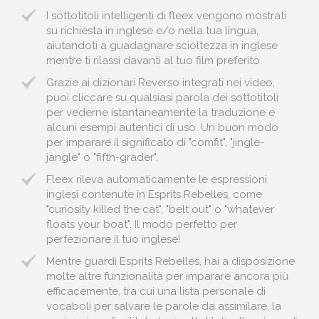
I sottotitoli intelligenti di fleex vengono mostrati
su richiesta in inglese e/o nella tua lingua,
aiutandoti a guadagnare scioltezza in inglese
mentre ti rilassi davanti al tuo film preferito.
Grazie ai dizionari Reverso integrati nei video,
puoi cliccare su qualsiasi parola dei sottotitoli
per vederne istantaneamente la traduzione e
alcuni esempi autentici di uso. Un buon modo
per imparare il significato di "comfit", "jingle-
jangle" o "fifth-grader".
Fleex rileva automaticamente le espressioni
inglesi contenute in Esprits Rebelles, come
"curiosity killed the cat", "belt out" o "whatever
floats your boat". Il modo perfetto per
perfezionare il tuo inglese!
Mentre guardi Esprits Rebelles, hai a disposizione
molte altre funzionalità per imparare ancora più
efficacemente, tra cui una lista personale di
vocaboli per salvare le parole da assimilare, la