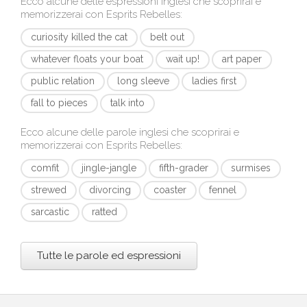
Ecco alcune delle espressioni inglesi che scoprirai e
memorizzerai con
Esprits Rebelles
:
curiosity killed the cat
belt out
whatever floats your boat
wait up!
art paper
public relation
long sleeve
ladies first
fall to pieces
talk into
Ecco alcune delle parole inglesi che scoprirai e
memorizzerai con
Esprits Rebelles
:
comfit
jingle-jangle
fifth-grader
surmises
strewed
divorcing
coaster
fennel
sarcastic
ratted
Tutte le parole ed espressioni