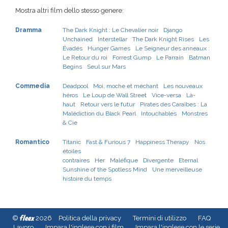
Mostra altri film dello stesso genere:
Dramma
The Dark Knight : Le Chevalier noir
Django
Unchained
Interstellar
The Dark Knight Rises
Les
Évadés
Hunger Games
Le Seigneur des anneaux :
Le Retour du roi
Forrest Gump
Le Parrain
Batman
Begins
Seul sur Mars
Commedia
Deadpool
Moi, moche et méchant
Les nouveaux
héros
Le Loup de Wall Street
Vice-versa
Là-
haut
Retour vers le futur
Pirates des Caraïbes : La
Malédiction du Black Pearl
Intouchables
Monstres
& Cie
Romantico
Titanic
Fast & Furious 7
Happiness Therapy
Nos
étoiles
contraires
Her
Maléfique
Divergente
Eternal
Sunshine of the Spotless Mind
Une merveilleuse
histoire du temps
fleex
©
2026
Politica della privacy
Termini di utilizzo
FAQ
Lavoro
Impara l'inglese con i film
Impara l'inglese con le serie