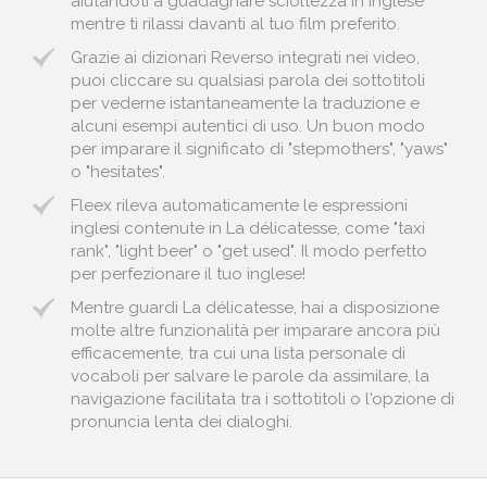
aiutandoti a guadagnare scioltezza in inglese
mentre ti rilassi davanti al tuo film preferito.
Grazie ai dizionari Reverso integrati nei video,
puoi cliccare su qualsiasi parola dei sottotitoli
per vederne istantaneamente la traduzione e
alcuni esempi autentici di uso. Un buon modo
per imparare il significato di "stepmothers", "yaws"
o "hesitates".
Fleex rileva automaticamente le espressioni
inglesi contenute in La délicatesse, come "taxi
rank", "light beer" o "get used". Il modo perfetto
per perfezionare il tuo inglese!
Mentre guardi La délicatesse, hai a disposizione
molte altre funzionalità per imparare ancora più
efficacemente, tra cui una lista personale di
vocaboli per salvare le parole da assimilare, la
navigazione facilitata tra i sottotitoli o l'opzione di
pronuncia lenta dei dialoghi.