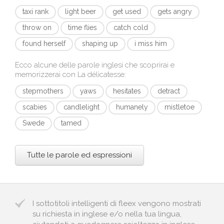
taxi rank
light beer
get used
gets angry
throw on
time flies
catch cold
found herself
shaping up
i miss him
Ecco alcune delle parole inglesi che scoprirai e
memorizzerai con
La délicatesse
:
stepmothers
yaws
hesitates
detract
scabies
candlelight
humanely
mistletoe
Swede
tamed
Tutte le parole ed espressioni
I sottotitoli intelligenti di fleex vengono mostrati
su richiesta in inglese e/o nella tua lingua,