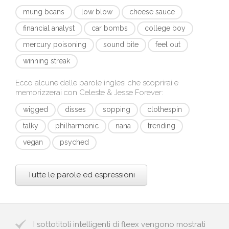
mung beans
low blow
cheese sauce
financial analyst
car bombs
college boy
mercury poisoning
sound bite
feel out
winning streak
Ecco alcune delle parole inglesi che scoprirai e
memorizzerai con
Celeste & Jesse Forever
:
wigged
disses
sopping
clothespin
talky
philharmonic
nana
trending
vegan
psyched
Tutte le parole ed espressioni
I sottotitoli intelligenti di fleex vengono mostrati