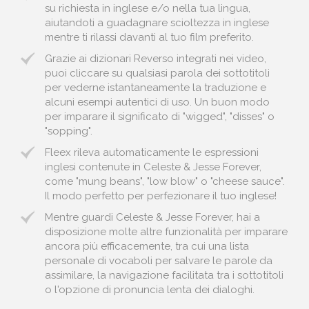
su richiesta in inglese e/o nella tua lingua,
aiutandoti a guadagnare scioltezza in inglese
mentre ti rilassi davanti al tuo film preferito.
Grazie ai dizionari Reverso integrati nei video,
puoi cliccare su qualsiasi parola dei sottotitoli
per vederne istantaneamente la traduzione e
alcuni esempi autentici di uso. Un buon modo
per imparare il significato di "wigged", "disses" o
"sopping".
Fleex rileva automaticamente le espressioni
inglesi contenute in Celeste & Jesse Forever,
come "mung beans", "low blow" o "cheese sauce".
Il modo perfetto per perfezionare il tuo inglese!
Mentre guardi Celeste & Jesse Forever, hai a
disposizione molte altre funzionalità per imparare
ancora più efficacemente, tra cui una lista
personale di vocaboli per salvare le parole da
assimilare, la navigazione facilitata tra i sottotitoli
o l'opzione di pronuncia lenta dei dialoghi.