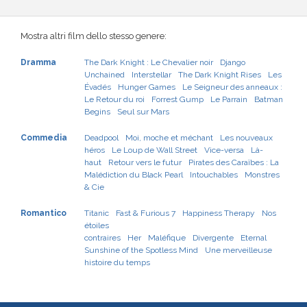
Mostra altri film dello stesso genere:
Dramma
The Dark Knight : Le Chevalier noir
Django
Unchained
Interstellar
The Dark Knight Rises
Les
Évadés
Hunger Games
Le Seigneur des anneaux :
Le Retour du roi
Forrest Gump
Le Parrain
Batman
Begins
Seul sur Mars
Commedia
Deadpool
Moi, moche et méchant
Les nouveaux
héros
Le Loup de Wall Street
Vice-versa
Là-
haut
Retour vers le futur
Pirates des Caraïbes : La
Malédiction du Black Pearl
Intouchables
Monstres
& Cie
Romantico
Titanic
Fast & Furious 7
Happiness Therapy
Nos
étoiles
contraires
Her
Maléfique
Divergente
Eternal
Sunshine of the Spotless Mind
Une merveilleuse
histoire du temps