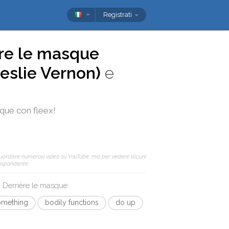
Registrati
re le masque
eslie Vernon)
e
sque
con
fleex
!
guardare numerosi video su YouTube, ma per vedere alcuni
rrispondente.
n
Derrière le masque
:
omething
bodily functions
do up