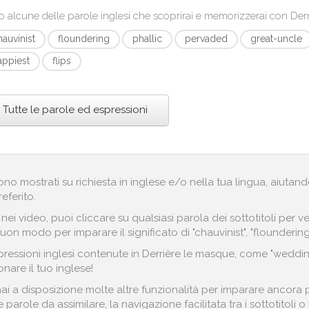
o alcune delle parole inglesi che scoprirai e memorizzerai con
Der
hauvinist
floundering
phallic
pervaded
great-uncle
appiest
flips
Tutte le parole ed espressioni
engono mostrati su richiesta in inglese e/o nella tua lingua, aiut
referito.
i nei video, puoi cliccare su qualsiasi parola dei sottotitoli pe
on modo per imparare il significato di "chauvinist", "floundering"
ressioni inglesi contenute in Derrière le masque, come "wedding 
nare il tuo inglese!
i a disposizione molte altre funzionalità per imparare ancora pi
parole da assimilare, la navigazione facilitata tra i sottotitoli 