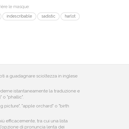
rière le masque
:
indescribable
sadistic
harlot
andoti a guadagnare scioltezza in inglese
r vederne istantaneamente la traduzione e
 o "phallic".
picture", "apple orchard" o "birth
ù efficacemente, tra cui una lista
o l'opzione di pronuncia lenta dei