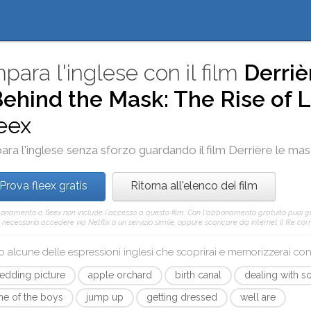
para l'inglese con il film
Derriè
Behind the Mask: The Rise of L
leex
ara l'inglese senza sforzo guardando il film
Derrière le ma
Prova fleex gratis
Ritorna all'elenco dei film
onamento a fleex non include l'accesso a questo film. Con l'abbonamento gratuito puoi 
è necessario accedere via Netflix o un servizio simile, oppure scaricare da internet il file co
o alcune delle espressioni inglesi che scoprirai e memorizzerai co
edding picture
apple orchard
birth canal
dealing with s
ne of the boys
jump up
getting dressed
well are