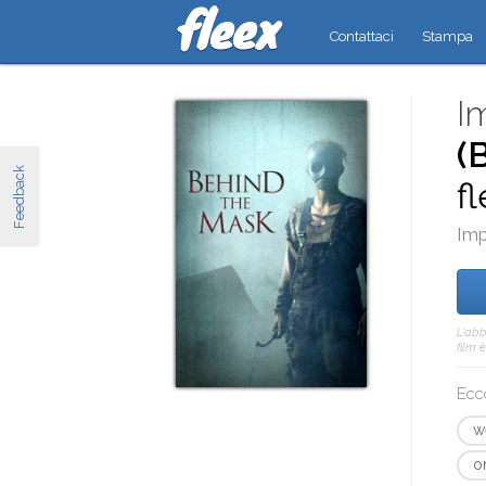
Contattaci
Stampa
Im
(
Feedback
f
Imp
L'abb
film 
Ecc
w
o