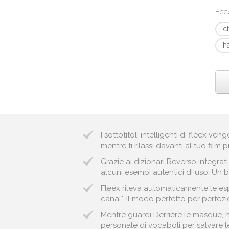
Ecc
c
h
I sottotitoli intelligenti di fleex v
mentre ti rilassi davanti al tuo film p
Grazie ai dizionari Reverso integrat
alcuni esempi autentici di uso. Un bu
Fleex rileva automaticamente le esp
canal". Il modo perfetto per perfezio
Mentre guardi Derrière le masque, ha
personale di vocaboli per salvare le 