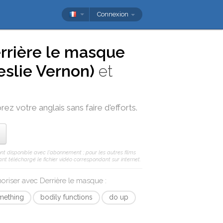
Connexion
rrière le masque
eslie Vernon)
et
rez votre anglais sans faire d'efforts.
nt disponible avec l'abonnement ; pour les autres films
nt téléchargé le fichier vidéo correspondant sur internet.
moriser avec
Derrière le masque
:
mething
bodily functions
do up