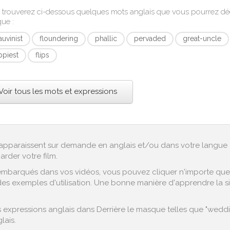
 trouverez ci-dessous quelques mots anglais que vous pourrez d
que
:
uvinist
floundering
phallic
pervaded
great-uncle
ppiest
flips
Voir tous les mots et expressions
ex apparaissent sur demande en anglais et/ou dans votre langue 
arder votre film.
embarqués dans vos vidéos, vous pouvez cliquer n'importe quel 
es exemples d'utilisation. Une bonne manière d'apprendre la sign
expressions anglais dans Derrière le masque telles que "wedding
lais.