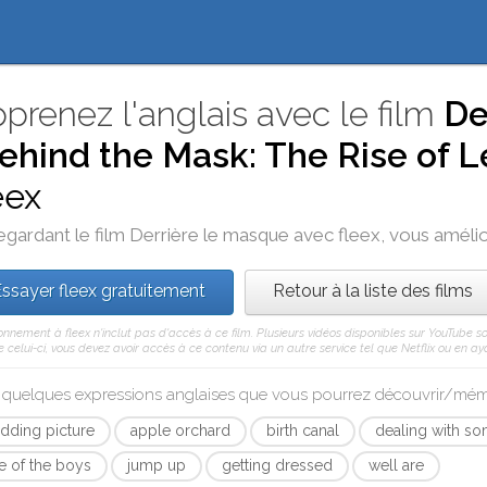
prenez l'anglais avec le film
De
ehind the Mask: The Rise of L
eex
egardant le film
Derrière le masque
avec
fleex
, vous amélio
ssayer fleex gratuitement
Retour à la liste des films
nnement à fleex n'inclut pas d'accès à ce film. Plusieurs vidéos disponibles sur YouTube so
elui-ci, vous devez avoir accès à ce contenu via un autre service tel que Netflix ou en aya
i quelques expressions anglaises que vous pourrez découvrir/mé
dding picture
apple orchard
birth canal
dealing with so
e of the boys
jump up
getting dressed
well are