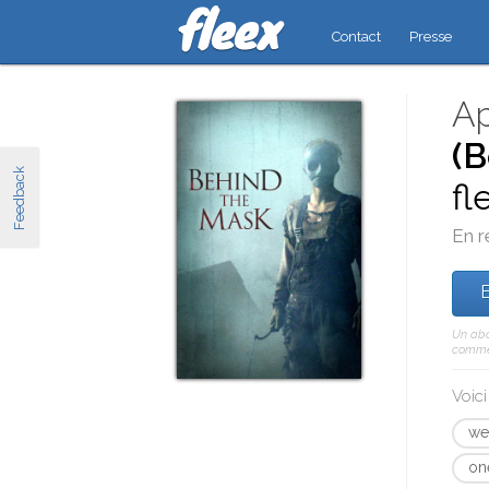
Contact
Presse
Ap
(B
Feedback
fl
En r
E
Un abo
comme c
Voic
we
on